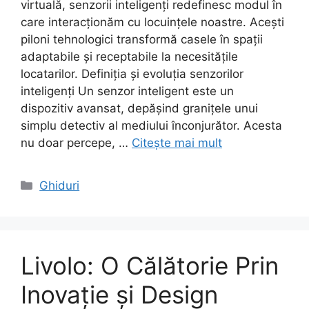
virtuală, senzorii inteligenți redefinesc modul în
care interacționăm cu locuințele noastre. Acești
piloni tehnologici transformă casele în spații
adaptabile și receptabile la necesitățile
locatarilor. Definiția și evoluția senzorilor
inteligenți Un senzor inteligent este un
dispozitiv avansat, depășind granițele unui
simplu detectiv al mediului înconjurător. Acesta
nu doar percepe, …
Citește mai mult
Categorii
Ghiduri
Livolo: O Călătorie Prin
Inovație și Design