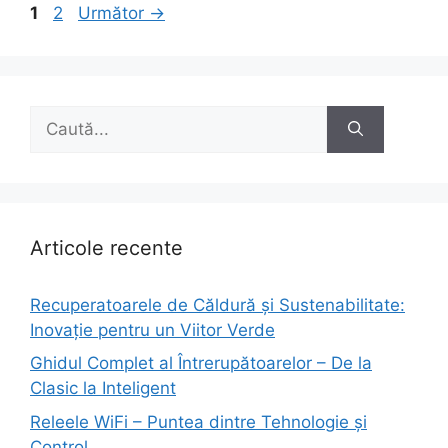
Pagina
Pagina
1
2
Următor
→
Caută
după:
Articole recente
Recuperatoarele de Căldură și Sustenabilitate:
Inovație pentru un Viitor Verde
Ghidul Complet al Întrerupătoarelor – De la
Clasic la Inteligent
Releele WiFi – Puntea dintre Tehnologie și
Control