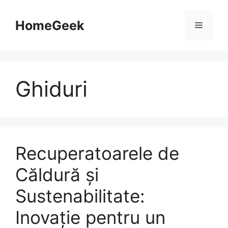
Sari
la
HomeGeek
Meniu
conținut
Ghiduri
Recuperatoarele de
Căldură și
Sustenabilitate:
Inovație pentru un