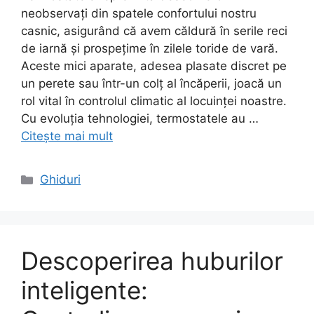
neobservați din spatele confortului nostru
casnic, asigurând că avem căldură în serile reci
de iarnă și prospețime în zilele toride de vară.
Aceste mici aparate, adesea plasate discret pe
un perete sau într-un colț al încăperii, joacă un
rol vital în controlul climatic al locuinței noastre.
Cu evoluția tehnologiei, termostatele au …
Citește mai mult
Categorii
Ghiduri
Descoperirea huburilor
inteligente: