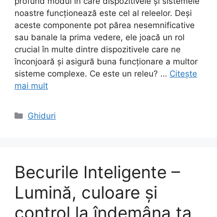
profund modul în care dispozitivele și sistemele
noastre funcționează este cel al releelor. Deși
aceste componente pot părea nesemnificative
sau banale la prima vedere, ele joacă un rol
crucial în multe dintre dispozitivele care ne
înconjoară și asigură buna funcționare a multor
sisteme complexe. Ce este un releu? …
Citește
mai mult
Categorii
Ghiduri
Becurile Inteligente –
Lumină, culoare și
control la îndemâna ta